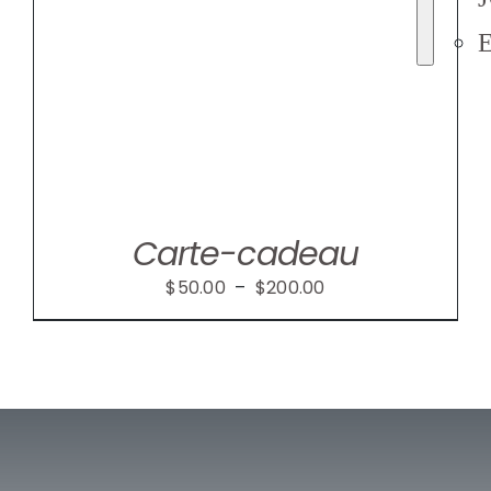
Carte-cadeau
Plage
$
50.00
–
$
200.00
de
prix :
$50.00
à
$200.00