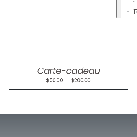
Carte-cadeau
Plage
$
50.00
–
$
200.00
de
prix :
$50.00
à
$200.00