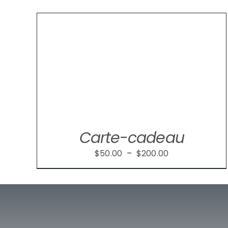
ILS
Carte-cadeau
Plage
$
50.00
–
$
200.00
de
prix :
$50.00
à
$200.00