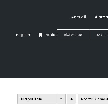
Passer
au
contenu
Accueil
À pro
English
Panier
RÉSERVATIONS
CARTE-
Trier par
Date
Montrer
12 produ