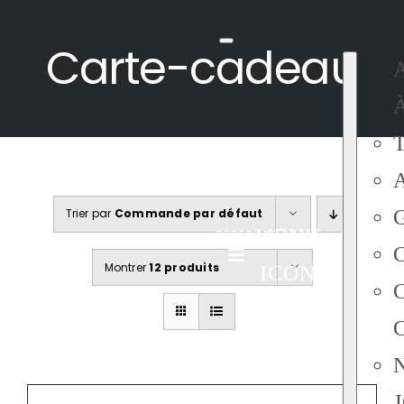
Passer
au
Carte-cadeau
contenu
Trier par
Commande par défaut
MENU
RÉSERVATIONS
Montrer
12 produits
ICON