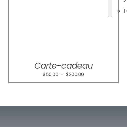
Carte-cadeau
Plage
$
50.00
–
$
200.00
de
prix :
$50.00
à
$200.00