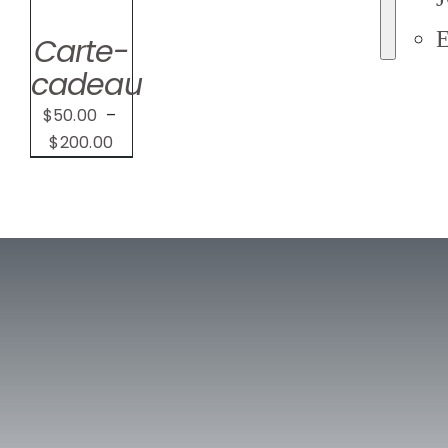
NT
Carte-
S
cadeau
$
50.00
–
Plage
$
200.00
de
prix :
$50.00
à
$200.00