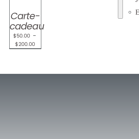
NT
Carte-
S
cadeau
$
50.00
–
Plage
$
200.00
de
prix :
$50.00
à
$200.00