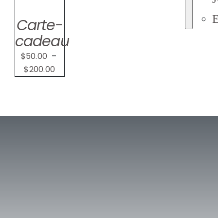
NT
Carte-
S
cadeau
$
50.00
–
Plage
$
200.00
de
prix :
$50.00
à
$200.00