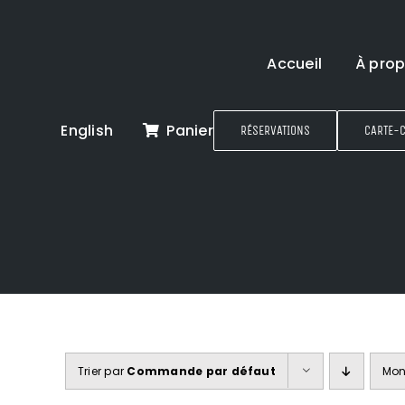
Passer
au
contenu
Accueil
À pro
English
Panier
RÉSERVATIONS
CARTE-
Trier par
Commande par défaut
Mon