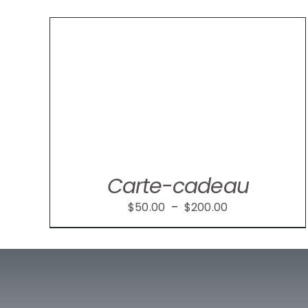
ILS
Carte-cadeau
Plage
$
50.00
–
$
200.00
de
prix :
$50.00
à
$200.00